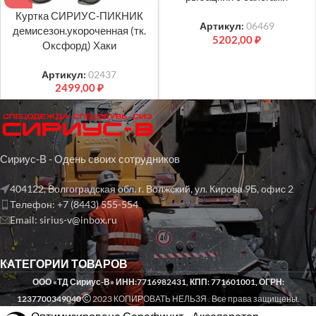
Куртка СИРИУС-ПИКНИК
Артикул:
06469
демисезон.укороченная (тк.
5202,00
₽
Оксфорд) Хаки
Артикул:
02437
2499,00
₽
Сириус-В - Одень своих сотрудников
404122, Волгоградская обл. г. Волжский, ул. Кирова 9Б, офис 2
Телефон: +7 (8443) 555-554
Email: sirius-v@inbox.ru
КАТЕГОРИИ ТОВАРОВ
ООО «ТД Сириус-В» ИНН:7716982431, КПП: 771601001, ОГРН:
1237700349040
2023 КОПИРОВАТЬ НЕЛЬЗЯ . Все права защищены.