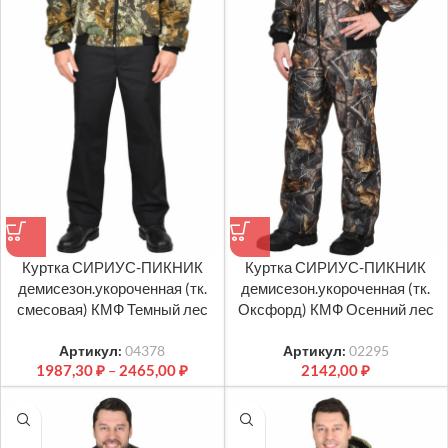
Куртка СИРИУС-ПИКНИК
Куртка СИРИУС-ПИКНИК
демисезон.укороченная (тк.
демисезон.укороченная (тк.
смесовая) КМФ Темный лес
Оксфорд) КМФ Осенний лес
Артикул:
04378
Артикул:
02295
1987,30
₽
–
2465,00
₽
2142,00
₽