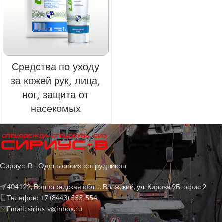
Средства по уходу
за кожей рук, лица,
ног, защита от
насекомых
Сириус-В - Одень своих сотрудников
404122, Волгоградская обл. г. Волжский, ул. Кирова 9Б, офис 2
Телефон: +7 (8443) 555-554
Email: sirius-v@inbox.ru