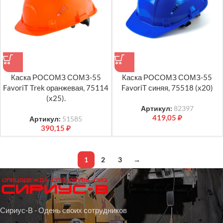
Каска РОСОМЗ СОМЗ-55
Каска РОСОМЗ СОМЗ-55
FavoriT Trek оранжевая, 75114
FavoriT синяя, 75518 (х20)
(х25).
Артикул:
82397
419,05
₽
Артикул:
51585
390,15
₽
1
2
3
→
Сириус-В - Одень своих сотрудников