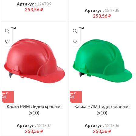
Артикул:
124739
253,56
₽
Артикул:
124738
253,56
₽
ТК РИМ
ТК РИМ
Каска РИМ Лидер красная
Каска РИМ Лидер зеленая
(х10)
(х10)
Артикул:
124737
Артикул:
124736
253,56
₽
253,56
₽