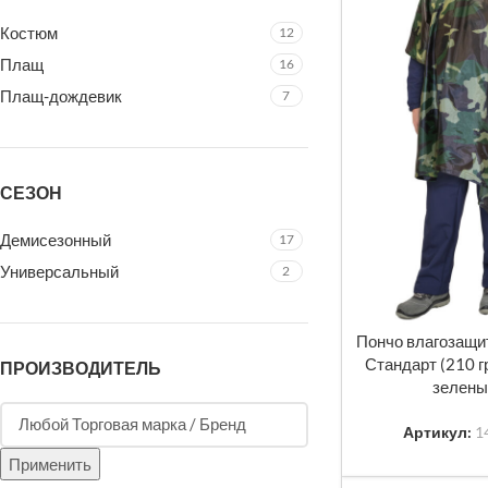
Костюм
12
Плащ
16
Плащ-дождевик
7
СЕЗОН
Демисезонный
17
Универсальный
2
Пончо влагозащи
ЧИТАТЬ ДАЛЕЕ
Стандарт (210 
ПРОИЗВОДИТЕЛЬ
зелен
Артикул:
1
Применить