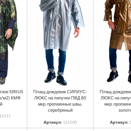
тное SIRIUS
Плащ-дождевик СИРИУС-
Плащ-дождеви
ЧИТАТЬ ДАЛЕЕ
ЧИТАТЬ ДАЛЕЕ
гр/м2) КМФ
ЛЮКС на липучке ПВД 80
ЛЮКС на липу
ый
мкр. пропаянные швы,
мкр. пропая
серебряный
золот
43737
Артикул:
121500
Артикул: