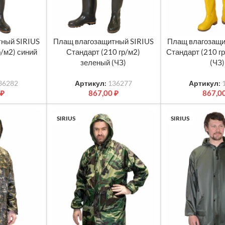
ный SIRIUS
Плащ влагозащитный SIRIUS
Плащ влагозащи
МЕТРЫ
ВЫБЕРИТЕ ПАРАМЕТРЫ
ВЫБЕРИТЕ ПАРА
р/м2) синий
Стандарт (210 гр/м2)
Стандарт (210 г
зеленый (ЧЗ)
(ЧЗ)
36282
Артикул:
136277
Артикул:
₽
867,00
₽
867,0
SIRIUS
SIRIUS