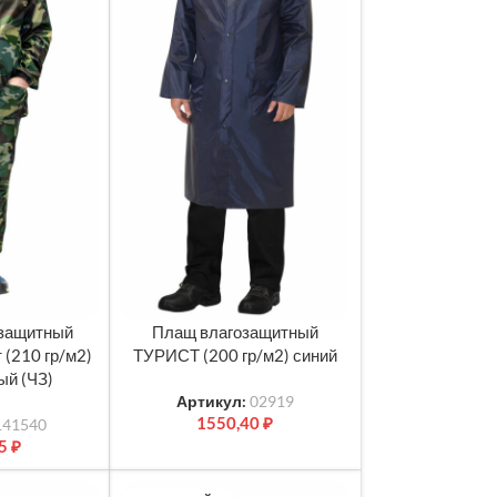
озащитный
Плащ влагозащитный
МЕТРЫ
ВЫБЕРИТЕ ПАРАМЕТРЫ
 (210 гр/м2)
ТУРИСТ (200 гр/м2) синий
ый (ЧЗ)
Артикул:
02919
1550,40
₽
141540
55
₽