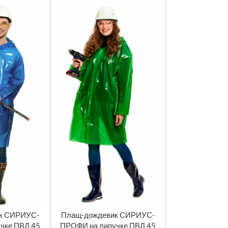
к СИРИУС-
Плащ-дождевик СИРИУС-
ЧИТАТЬ ДАЛЕЕ
чке ПВД 45
ПРОФИ на липучке ПВД 45