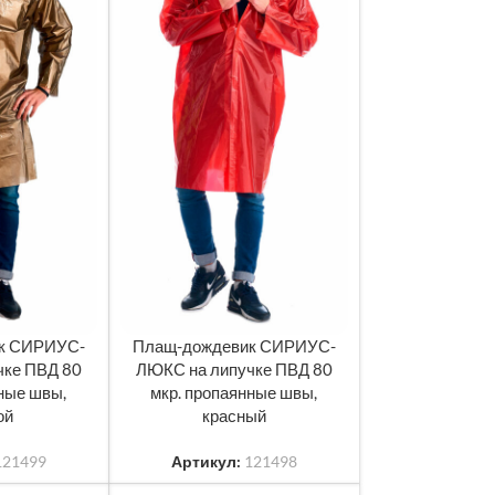
к СИРИУС-
Плащ-дождевик СИРИУС-
ЧИТАТЬ ДАЛЕЕ
чке ПВД 80
ЛЮКС на липучке ПВД 80
нные швы,
мкр. пропаянные швы,
ой
красный
121499
Артикул:
121498