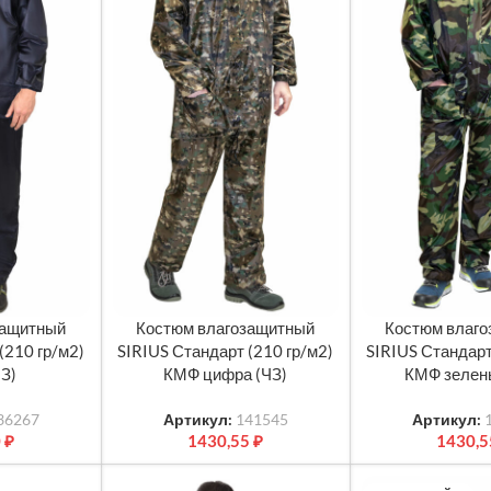
защитный
Костюм влагозащитный
Костюм влаг
МЕТРЫ
ВЫБЕРИТЕ ПАРАМЕТРЫ
ВЫБЕРИТЕ ПАРА
(210 гр/м2)
SIRIUS Стандарт (210 гр/м2)
SIRIUS Стандарт
ЧЗ)
КМФ цифра (ЧЗ)
КМФ зелен
36267
Артикул:
141545
Артикул:
0
₽
1430,55
₽
1430,