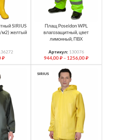
тный SIRIUS
Плащ Poseidon WPL
МЕТРЫ
ВЫБЕРИТЕ ПАРАМЕТРЫ
р/м2) желтый
влагозащитный, цвет
лимонный, ПВХ
136272
Артикул:
130076
0
₽
944,00
₽
–
1256,00
₽
SIRIUS