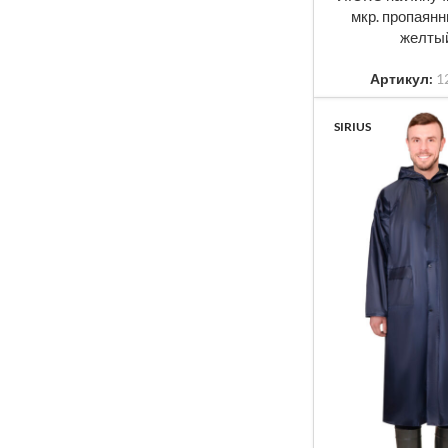
Серый
3
мкр. пропаян
желты
Синий
8
Артикул:
1
SIRIUS