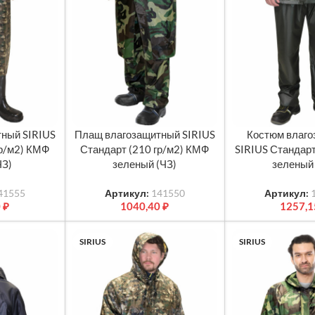
ный SIRIUS
Плащ влагозащитный SIRIUS
Костюм влаг
МЕТРЫ
ВЫБЕРИТЕ ПАРАМЕТРЫ
ВЫБЕРИТЕ ПАРА
гр/м2) КМФ
Стандарт (210 гр/м2) КМФ
SIRIUS Стандарт
ЧЗ)
зеленый (ЧЗ)
зеленый
41555
Артикул:
141550
Артикул:
0
₽
1040,40
₽
1257,
SIRIUS
SIRIUS