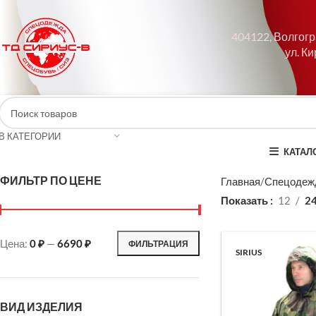
404122, Волгогр
ул. Ки
В КАТЕГОРИИ
КАТАЛ
ФИЛЬТР ПО ЦЕНЕ
Главная
Спецодеж
Показать
12
2
Цена:
0 ₽
—
6690 ₽
ФИЛЬТРАЦИЯ
SIRIUS
ВИД ИЗДЕЛИЯ