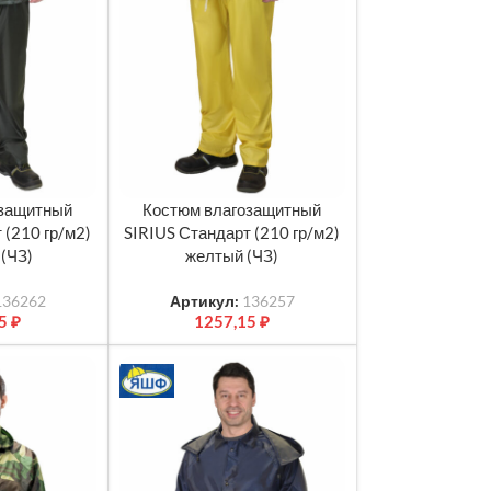
озащитный
Костюм влагозащитный
МЕТРЫ
ВЫБЕРИТЕ ПАРАМЕТРЫ
 (210 гр/м2)
SIRIUS Стандарт (210 гр/м2)
 (ЧЗ)
желтый (ЧЗ)
136262
Артикул:
136257
15
₽
1257,15
₽