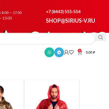
+7 (8443) 555-554
 8:00 — 17:00
— 13:00
SHOP@SIRIUS-V.RU
0
0,00
₽