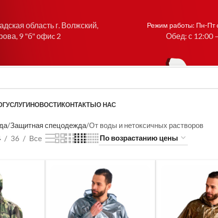
адская область г. Волжский,
Режим работы: Пн-Пт с
рова, 9 "б" офиc 2
Обед: с 12:00 
ОГ
УСЛУГИ
НОВОСТИ
КОНТАКТЫ
О НАС
да
Защитная спецодежда
От воды и нетоксичных растворов
4
36
Все